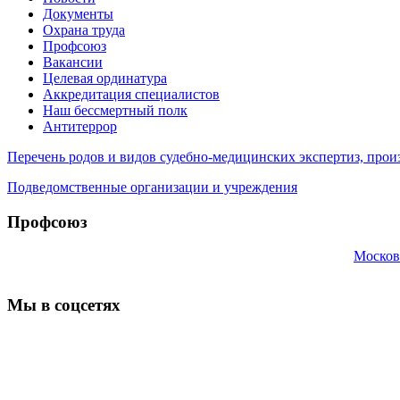
Документы
Охрана труда
Профсоюз
Вакансии
Целевая ординатура
Аккредитация специалистов
Наш бессмертный полк
Антитеррор
Перечень родов и видов судебно-медицинских экспертиз, п
Подведомственные организации и учреждения
Профсоюз
Москов
Мы в соцсетях