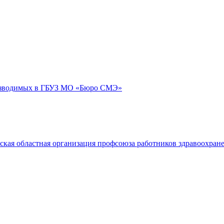
роизводимых в ГБУЗ МО «Бюро СМЭ»
ская областная организация профсоюза работников здравоохран